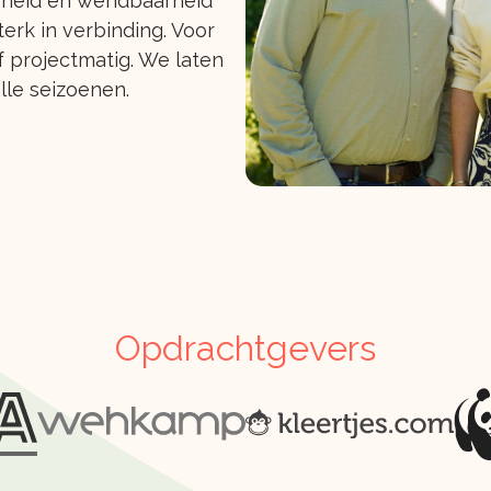
nheid en wendbaarheid
terk in verbinding. Voor
f projectmatig. We laten
lle seizoenen.
Opdrachtgevers