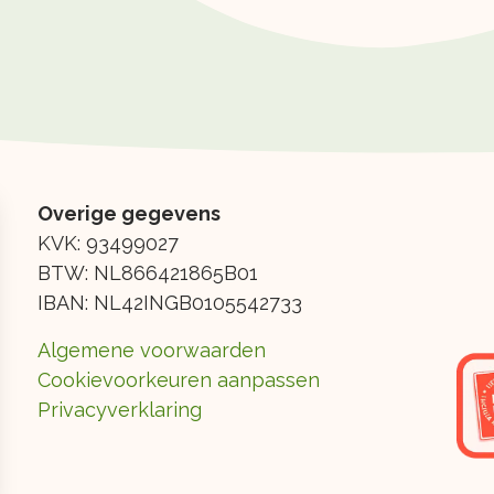
Overige gegevens
KVK: 93499027
BTW: NL866421865B01
IBAN: NL42INGB0105542733
Algemene voorwaarden
Cookievoorkeuren aanpassen
Privacyverklaring