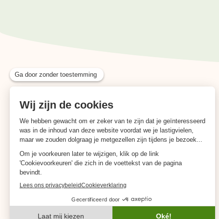
Telefoon
085-7444684
Email
info@nieuwelente.nl
Adres
Stationsplein 28
1382 AD Weesp